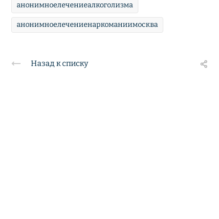
анонимноелечениеалкоголизма
анонимноелечениенаркоманиимосква
Назад к списку