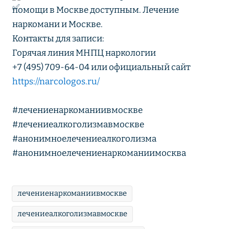
помощи в Москве доступным. Лечение
наркомани и Москве.
Контакты для записи:
Горячая линия МНПЦ наркологии
+7 (495) 709-64-04 или официальный сайт
https://narcologos.ru/
#лечениенаркоманиивмоскве
#лечениеалкоголизмавмоскве
#анонимноелечениеалкоголизма
#анонимноелечениенаркоманиимосква
лечениенаркоманиивмоскве
лечениеалкоголизмавмоскве